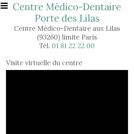
Aller au contenu principal
Centre Médico-Dentaire
Porte des Lilas
Centre Médico-Dentaire aux Lilas
(93260) limite Paris
Tél.
01 81 22 22 00
Visite virtuelle du centre