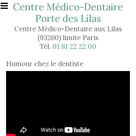
Aller au contenu principal
Centre Médico-Dentaire
Porte des Lilas
Centre Médico-Dentaire aux Lilas
(93260) limite Paris
Tél.
01 81 22 22 00
Humour chez le dentiste